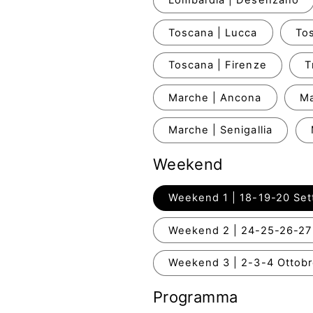
Lombardia | Desenzano
Toscana | Lucca
Tos
Toscana | Firenze
T
Marche | Ancona
Ma
Marche | Senigallia
Weekend
Weekend 1 | 18-19-20 Se
Weekend 2 | 24-25-26-27
Weekend 3 | 2-3-4 Ottob
Programma