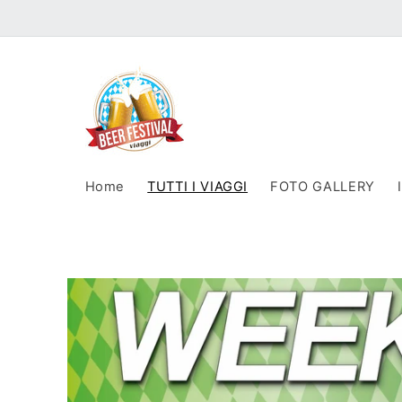
Vai
direttamente
ai contenuti
Home
TUTTI I VIAGGI
FOTO GALLERY
Passa alle
informazioni
sul prodotto